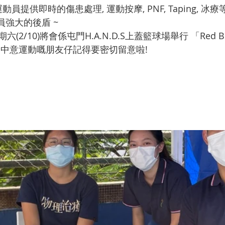
員提供即時的傷患處理, 運動按摩, PNF, Taping, 冰
員強大的後盾 ~
/10)將會係屯門H.A.N.D.S上蓋籃球場舉行 「Red Bull H
。中意運動嘅朋友仔記得要密切留意啦! 