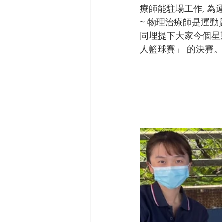
療師能駐場工作, 為運動
~ 物理治療師是運動
同埋提下大家今個星期六(2
人籃球賽」 的決賽