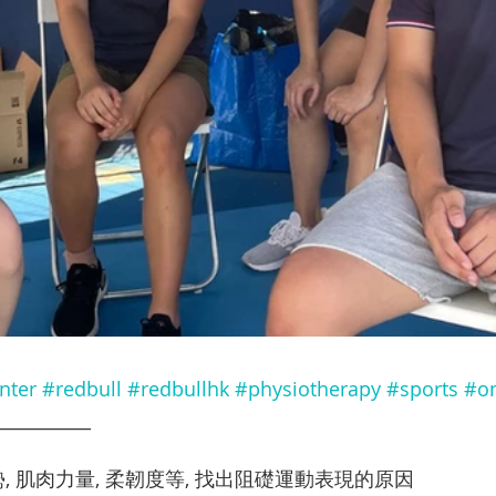
nter
#redbull
#redbullhk
#physiotherapy
#sports
#on
___________ 
, 肌肉力量, 柔韌度等, 找出阻礎運動表現的原因