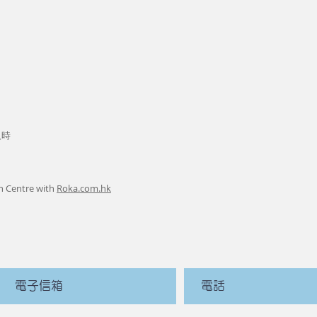
八時
n Centre with
Roka.com.hk