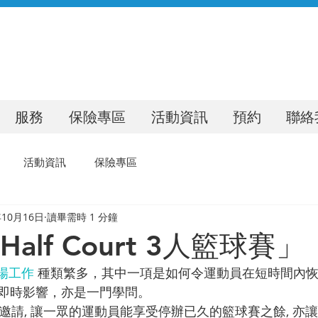
服務
保險專區
活動資訊
預約
聯絡
活動資訊
保險專區
年10月16日
讀畢需時 1 分鐘
l Half Court 3人籃球賽」
場工作
 種類繁多，其中一項是如何令運動員在短時間內
即時影響，亦是一門學問。
HK 的邀請, 讓一眾的運動員能享受停辦已久的籃球賽之餘, 亦讓