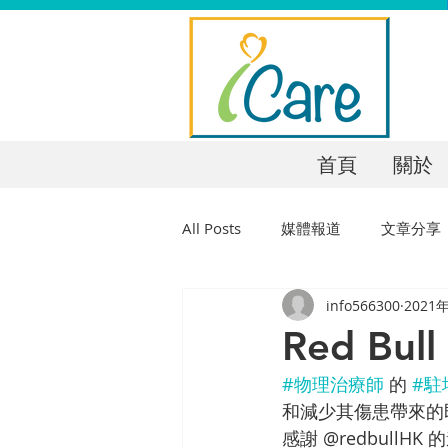
首頁
關於
All Posts
媒體報道
文章分享
info566300
2021
Red Bul
#物理治療師
 的 
#駐
和減少其傷患帶來的
感謝 @redbull